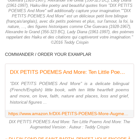
Guevara (1928-1967), Alexander the Great (356-323 BC), Lady Diana
(1961-1997), Haiku-like poetry and beautiful quotes from "DIX PETITS
POEMES And More" will additionally capture your imagination.""DIX
PETITS POEMES And More" est un délicieux petit livre bilingue
(français/anglais), avec dix petits poèmes et plus, sur l'amour, la foi, la
nature, ..., des figures historiques comme Che Guevara (1928-1967),
Alexandre le Grand (356-323 BC), Lady Diana (1961-1997), des poèmes
rappelant des Haiku et des citations qui captiveront votre imagination."
©2016 Teddy Crispin
COMMANDER / ORDER YOUR EXAMPLAR
DIX PETITS POEMES And More: Ten Little Poems And More: The Augmented Version
"DIX PETITS POEMES And More" is a delicate bilingual
(French/English) little book, with ten little heartfelt poems
and more, on love, faith, nature and places, loss and grief,
historical figures ...
https://www.amazon.fr/DIX-PETITS-POEMES-More-Augmented/dp/3000552154
DIX PETITS POEMES And More: Ten Little Poems And More: The
Augmented Version : Auteur : Teddy Crispin