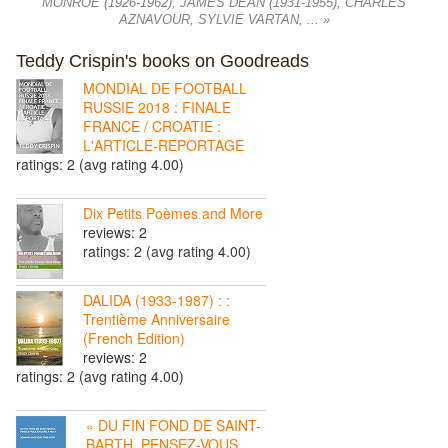
MONROE (1926-1962), JAMES DEAN (1931-1955), CHARLES
AZNAVOUR, SYLVIE VARTAN, ... »
Teddy Crispin's books on Goodreads
MONDIAL DE FOOTBALL
RUSSIE 2018 : FINALE
FRANCE / CROATIE :
L'ARTICLE-REPORTAGE
ratings: 2 (avg rating 4.00)
Dix Petits Poèmes and More
reviews: 2
ratings: 2 (avg rating 4.00)
DALIDA (1933-1987) : :
Trentième Anniversaire
(French Edition)
reviews: 2
ratings: 2 (avg rating 4.00)
« DU FIN FOND DE SAINT-
BARTH, PENSEZ-VOUS