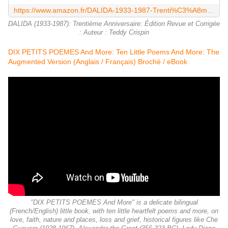
https://www.amazon.fr/DALIDA-1933-1987-Trenti%C3%A8me-Anniversaire-Corrig%C3%A9e/dp/3948009066
DALIDA (1933-1987): Trentième Anniversaire: Édition Revue et Corrigée
: Auteur : Teddy Crispin
DIX PETITS POEMES And More: Ten Little Poems And More: The
Augmented Version (Anglais /
Français
) Broché / eBook
"DIX PETITS POEMES And More" is a delicate bilingual
(French/English) little book, with ten little heartfelt poems and more, on
love, faith, nature and places, loss and grief, historical figures like Che