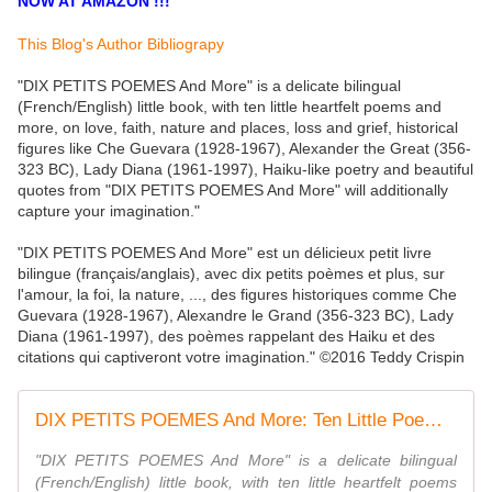
NOW AT AMAZON !!!
This Blog's Author Bibliograpy
"DIX PETITS POEMES And More" is a delicate bilingual
(French/English) little book, with ten little heartfelt poems and
more, on love, faith, nature and places, loss and grief, historical
figures like Che Guevara (1928-1967), Alexander the Great (356-
323 BC), Lady Diana (1961-1997), Haiku-like poetry and beautiful
quotes from "DIX PETITS POEMES And More" will additionally
capture your imagination."
"DIX PETITS POEMES And More" est un délicieux petit livre
bilingue (français/anglais), avec dix petits poèmes et plus, sur
l'amour, la foi, la nature, ..., des figures historiques comme Che
Guevara (1928-1967), Alexandre le Grand (356-323 BC), Lady
Diana (1961-1997), des poèmes rappelant des Haiku et des
citations qui captiveront votre imagination." ©2016 Teddy Crispin
DIX PETITS POEMES And More: Ten Little Poems And More: The Augmented Version
"DIX PETITS POEMES And More" is a delicate bilingual
(French/English) little book, with ten little heartfelt poems