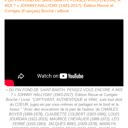
« DU FIN FOND DE SAINT-BARTH, PENSEZ-VOUS ENCORE À
MOI ? » JOHNNY HALLYDAY (1943-2017): Édition Revue et
Corrigée (Français) Broché / eBook
« DU FIN FOND DE SAINT-BARTH, PENSEZ-VOUS ENCORE À MOI
? » JOHNNY HALLYDAY (1943-2017): Édition Revue et Corrigée
Broché / Livrel. "CAPTIVANT, AUTHENTIQUE et VRAI, sorti tout droit
du COEUR, jugez-en par vous-mêmes et partagez-en le bruit et la
fureur." "Avec des évocations de la part de l'auteur, de CHARLES
BOYER (1899-1978), CLAUDETTE COLBERT (1903-1996), LOUIS
JOURDAN (1921-2015), MAURICE CHEVALIER (1888-1972), LÉO
FERRÉ (1916-1993), JACQUES BREL (1929-1978), MARILYN