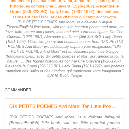
"DIX PETITS POEMES And More" is a delicate bilingual
(French/English) little book, with ten little heartfelt poems and more, on
love, faith, nature and places, loss and grief, historical figures like Che
Guevara (1928-1967), Alexander the Great (356-323 BC), Lady Diana
(1961-1997), Haiku-like poetry and beautiful quotes from "DIX PETITS
POEMES And More" will additionally capture your imagination.""DIX
PETITS POEMES And More" est un délicieux petit livre bilingue
(français/anglais), avec dix petits poèmes et plus, sur l'amour, la foi, la
nature, ..., des figures historiques comme Che Guevara (1928-1967),
Alexandre le Grand (356-323 BC), Lady Diana (1961-1997), des poèmes
rappelant des Haiku et des citations qui captiveront votre imagination."
©2016 Teddy Crispin
COMMANDER
DIX PETITS POEMES And More: Ten Little Poems And More: The Augmented Version
"DIX PETITS POEMES And More" is a delicate bilingual
(French/English) little book, with ten little heartfelt poems
and more, on love, faith, nature and places, loss and grief,