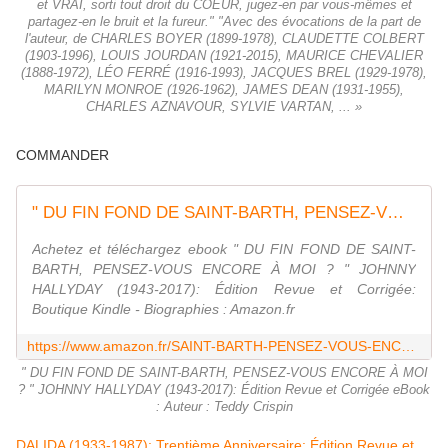
et VRAI, sorti tout droit du COEUR, jugez-en par vous-mêmes et
partagez-en le bruit et la fureur." "Avec des évocations de la part de
l'auteur, de CHARLES BOYER (1899-1978), CLAUDETTE COLBERT
(1903-1996), LOUIS JOURDAN (1921-2015), MAURICE CHEVALIER
(1888-1972), LÉO FERRÉ (1916-1993), JACQUES BREL (1929-1978),
MARILYN MONROE (1926-1962), JAMES DEAN (1931-1955),
CHARLES AZNAVOUR, SYLVIE VARTAN, ... »
COMMANDER
" DU FIN FOND DE SAINT-BARTH, PENSEZ-VOUS ENCORE À MOI ? " JOHNNY HALLYDAY (1943-2017): Édition Revue et Corrigée eBook : Crispin, Teddy: Amazon.fr: Boutique Kindle
Achetez et téléchargez ebook " DU FIN FOND DE SAINT-
BARTH, PENSEZ-VOUS ENCORE À MOI ? " JOHNNY
HALLYDAY (1943-2017): Édition Revue et Corrigée:
Boutique Kindle - Biographies : Amazon.fr
https://www.amazon.fr/SAINT-BARTH-PENSEZ-VOUS-ENCORE-HALLYDAY-1943-2017-ebook/dp/B07HQT989Z
" DU FIN FOND DE SAINT-BARTH, PENSEZ-VOUS ENCORE À MOI
? " JOHNNY HALLYDAY (1943-2017): Édition Revue et Corrigée eBook
: Auteur : Teddy Crispin
DALIDA (1933-1987): Trentième Anniversaire: Édition Revue et