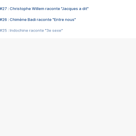
#27 : Christophe Willem raconte "Jacques a dit"
#26 : Chimène Badi raconte "Entre nous"
#25 : Indochine raconte "3e sexe"
#24 : Zaho raconte "C'est chelou"
#23 : Patrick Bruel raconte "Au café des délices"
#22 : Kyo raconte "Le chemin"
#21 : Nolwenn Leroy raconte "Cassé"
#20 : Patrick Hernandez raconte "Born to be alive"
#19 : Lorie raconte "Près de moi"
#18 : Michael Jones raconte "A nos actes manqués" (avec Jean-Jacque
#17 : Khaled raconte "Aïcha"
#16 : Corneille raconte "Parce qu'on vient de loin"