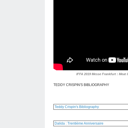
IFFA 2019 Messe Frankfurt : Meat
TEDDY CRISPIN'S BIBLIOGRAPHY
Teddy Crispin's Bibliography
Dalida : Trentième Anniversaire