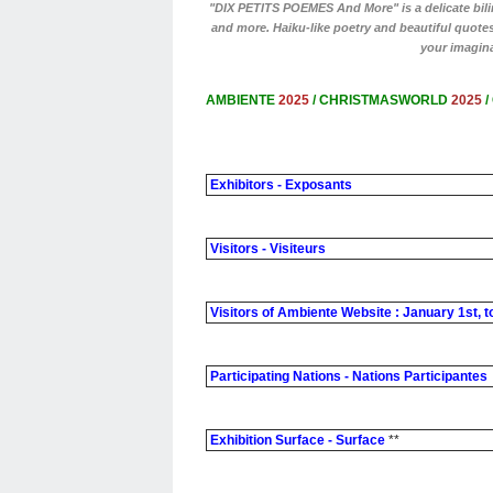
"DIX PETITS POEMES And More" is a delicate biling
and more. Haiku-like poetry and beautiful quot
your imagin
AMBIENTE
2025
/ CHRISTMASWORLD
2025
/
Exhibitors - Exposants
Visitors - Visiteurs
Visitors of Ambiente Website : January 1st, t
Participating Nations - Nations Participantes
Exhibition Surface - Surface
**