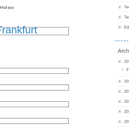
Te
 FKM test
Te
Frankfurt
Ed
Arch
20
F
20
20
20
20
20