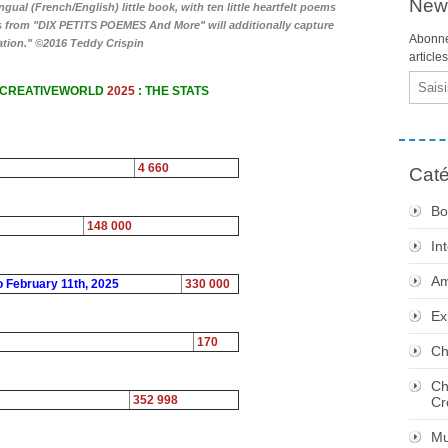
News
ual (French/English) little book, with ten little heartfelt poems
es from "DIX PETITS POEMES And More" will additionally capture
Abonne
ation." ©2016 Teddy Crispin
article
Email
 CREATIVEWORLD
2025
: THE STATS
4 660
Caté
Bo
148 000
In
Am
o February 11th, 2025
330 000
Ex
170
Ch
Ch
352 998
Cr
Mu