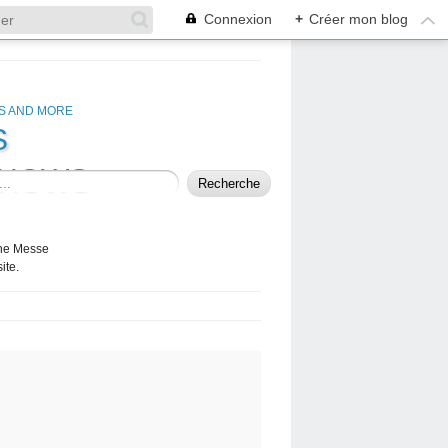
Connexion
+
Créer mon blog
S
SHOWS
 the Messe
ite.