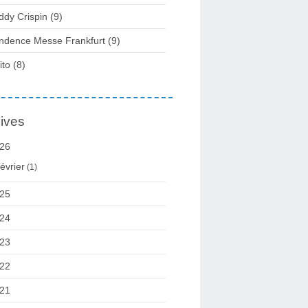
ddy Crispin
(9)
ndence Messe Frankfurt
(9)
ito
(8)
ives
26
évrier
(1)
25
24
23
22
21