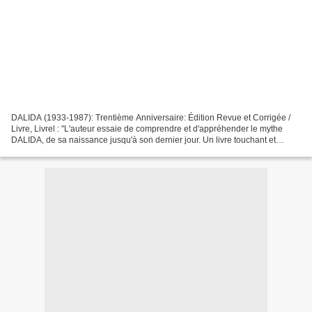
DALIDA (1933-1987): Trentième Anniversaire: Édition Revue et Corrigée /
Livre, Livrel : "L'auteur essaie de comprendre et d'appréhender le mythe
DALIDA, de sa naissance jusqu'à son dernier jour. Un livre touchant et
fascinant de poésie, avec des évocations...