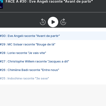
FACE A #30 : Eve Angeli raconte "Avant de partir"
#30 : Eve Angeli raconte "Avant de partir"
#29 : MC Solaar raconte "Bouge de là"
28 : Lorie raconte "Je vais vite"
#27 : Christophe Willem raconte "Jacques a dit"
#26 : Chimène Badi raconte "Entre nous"
#25 : Indochine raconte "3e sexe"
#24 : Zaho raconte "C'est chelou"
#23 : Patrick Bruel raconte "Au café des délices"
#22 : Kyo raconte "Le chemin"