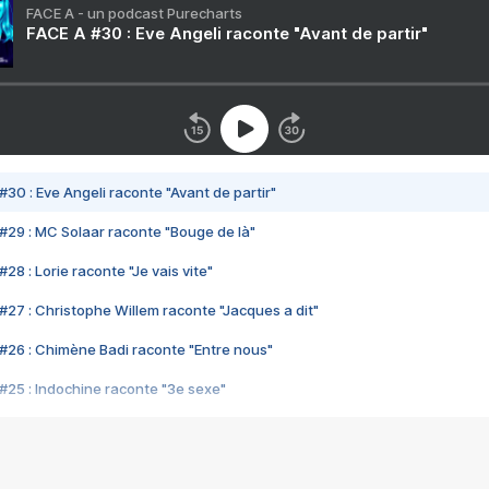
FACE A - un podcast Purecharts
FACE A #30 : Eve Angeli raconte "Avant de partir"
#30 : Eve Angeli raconte "Avant de partir"
#29 : MC Solaar raconte "Bouge de là"
28 : Lorie raconte "Je vais vite"
#27 : Christophe Willem raconte "Jacques a dit"
#26 : Chimène Badi raconte "Entre nous"
#25 : Indochine raconte "3e sexe"
#24 : Zaho raconte "C'est chelou"
#23 : Patrick Bruel raconte "Au café des délices"