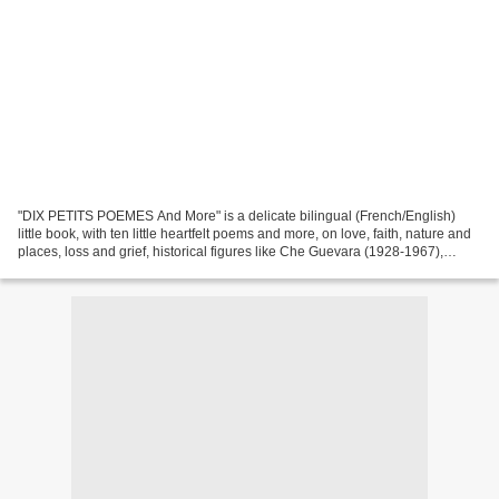
"DIX PETITS POEMES And More" is a delicate bilingual (French/English)
little book, with ten little heartfelt poems and more, on love, faith, nature and
places, loss and grief, historical figures like Che Guevara (1928-1967),
Alexander the Great (356-323...