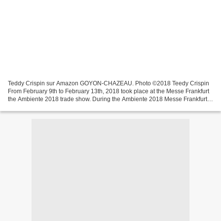
Teddy Crispin sur Amazon GOYON-CHAZEAU. Photo ©2018 Teedy Crispin
From February 9th to February 13th, 2018 took place at the Messe Frankfurt
the Ambiente 2018 trade show. During the Ambiente 2018 Messe Frankfurt, I
came across Mr. Dirk Schmücker in charge...