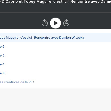
 DiCaprio et Tobey Maguire, c'est lui ! Rencontre avec Dam
bey Maguire, c'est lui ! Rencontre avec Damien Witecka
e 6
e 5
e 4
e 3
s créatrices de la VF !
e 2
e 1
e Mektoub My Love arrive enfin ! Rencontre avec Shaïn Boumedine et Sal