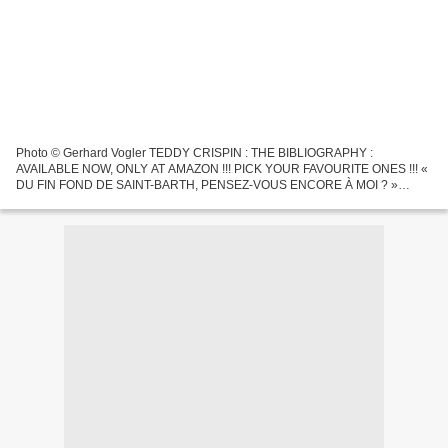
Photo © Gerhard Vogler TEDDY CRISPIN : THE BIBLIOGRAPHY :
AVAILABLE NOW, ONLY AT AMAZON !!! PICK YOUR FAVOURITE ONES !!! «
DU FIN FOND DE SAINT-BARTH, PENSEZ-VOUS ENCORE À MOI ? »
JOHNNY HALLYDAY (1943-2017) (French Edition) Paperback : ISBN 978-
1720101055....