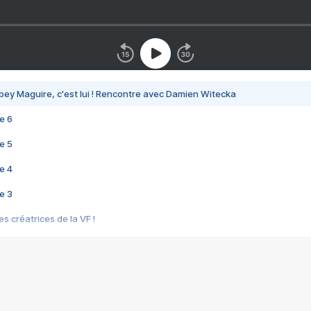
bey Maguire, c'est lui ! Rencontre avec Damien Witecka
e 6
e 5
e 4
e 3
s créatrices de la VF !
e 2
e 1
e Mektoub My Love arrive enfin ! Rencontre avec Shaïn Boumedine et Sal