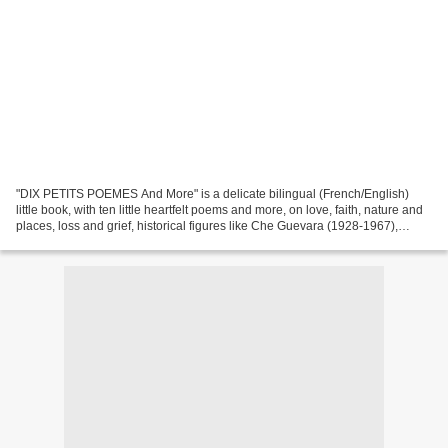
"DIX PETITS POEMES And More" is a delicate bilingual (French/English)
little book, with ten little heartfelt poems and more, on love, faith, nature and
places, loss and grief, historical figures like Che Guevara (1928-1967),
Alexander the Great (356-323...