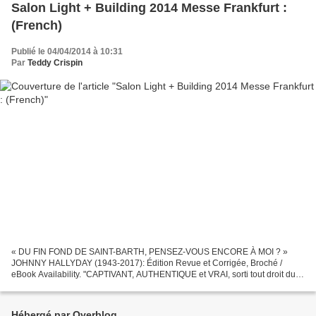
Salon Light + Building 2014 Messe Frankfurt :
(French)
Publié le 04/04/2014 à 10:31
Par
Teddy Crispin
« DU FIN FOND DE SAINT-BARTH, PENSEZ-VOUS ENCORE À MOI ? »
JOHNNY HALLYDAY (1943-2017): Édition Revue et Corrigée, Broché /
eBook Availability. "CAPTIVANT, AUTHENTIQUE et VRAI, sorti tout droit du
COEUR, jugez-en par vous-mêmes et partagez-en le bruit...
Hébergé par Overblog