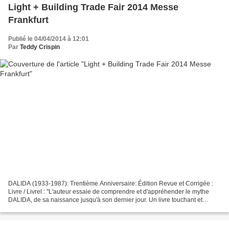
Light + Building Trade Fair 2014 Messe
Frankfurt
Publié le 04/04/2014 à 12:01
Par
Teddy Crispin
DALIDA (1933-1987): Trentième Anniversaire: Édition Revue et Corrigée :
Livre / Livrel : "L'auteur essaie de comprendre et d'appréhender le mythe
DALIDA, de sa naissance jusqu'à son dernier jour. Un livre touchant et
fascinant de poésie, avec des évocations...