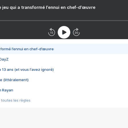
e jeu qui a transformé l’ennui en chef-d’œuvre
nsformé l’ennui en chef-d’œuvre
 DayZ
 a 13 ans (et vous l'avez ignoré)
e (littéralement)
im Rayan
 toutes les règles
s les jeux vidéo
us choquant de Rockstar ? - Le scandale BULLY